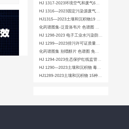
HJ 1317-2023环境空气和废气6种丙烯酸酯类化合物的测定 气
HJ 1316—2023固定污染源废气丙烯酸和甲基丙烯酸的测定 高
HJ1315—2023土壤和沉积物19 种金属元素总量的测定 电感耦
化药谱图集-泛昔洛韦片 色谱图 免费下载
HJ 1298-2023 电子工业水污染防治可行技术指南 免费下载
HJ 1299—2023排污许可证质量核查技术规范 免费下载
化药谱图集 别嘌醇片 色谱图 免费下载
HJ 1294-2023生态保护红线监管数据互联互通接口技术规范
HJ 1290—2023土壤和沉积物 毒杀芬的测定 气相色谱-三重四
HJ1289-2023土壤和沉积物 15种酮类和6种醚类化合物的测定