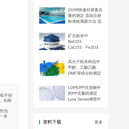
光谱法
2分钟快速对尿素含
量的测定 流动注射
标准检测新方法 流
动
矿石粉末中
BaCO3、
CaCO3、Fe2O3、
Na、S、Pb、Cr含
量的测定
高分子粉末样品中
甲醇、乙酸乙酯、
DMF等组分的测定
气相色
LDPE/PP共混物中
的PP含量的测定
授权不得
Lyza Series傅里叶
，本网
变换红
实性负
一来
资料下载
更多