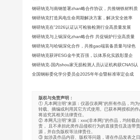
钢研纳克与南钢签署zhan略合作协议，共推钢铁材料质
钢研纳克打造风电生命周期解决方案，解决安全效率
钢研纳克在”2026认证认可检验检测行业高质量发展
钢研纳克与上锅深化zhan略合作 共促锅炉行业高质量
钢研纳克与哈锅深化合作，共推gao端装备质量与绿色
钢研纳克获评ESG金牛奖百强，以体系化实践彰显企
钢研纳克-国内shou家无损检测人员认证机构获CNAS认
全国钢标委化学分委员会2025年年会暨标准审定会成
版权与免责声明：
① 凡本网注明“来源：仪器仪表网”的所有作品，均为仪
转载、摘编或利用其它方式使用。已获本网授权的作品
将追究其相关法律责任。
② 本网凡注明"来源：xxx(非本网)"的作品，均
责， 且不承担此类作品侵权行为的直接责任及连带
源，并自负版权等法律责任。
③ 如涉及作品内容、版权等问题，请在作品发表之