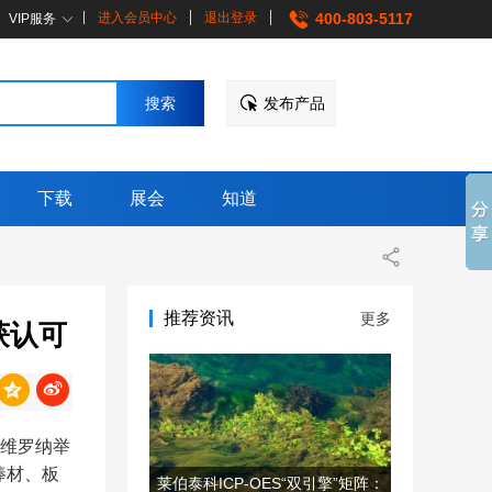
进入会员中心
退出登录
400-803-5117
VIP服务
发布产品
下载
展会
知道
推荐资讯
更多
获认可
利维罗纳举
棒材、板
莱伯泰科ICP-OES“双引擎”矩阵：