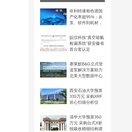
LabICP 1000高分辨与2000
依利特液相色谱国
产化率超95%：从
泵、软件到耗材，
实现自
皖仪科技“真空箱氦
检漏系统”获安徽省
首台套认定
赛莱默B&G立式管
道泵解决方案助力
北美大型数据中心
温控系
西安石油大学预算
335万元 采购XRF
岩心扫描分析仪
清华大学预算350
万元 采购台式X射
线吸收精细结构谱