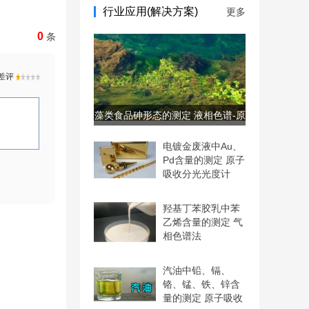
行业应用(解决方案)
更多
0
条
藻类食品砷形态的测定 液相色谱-原
子荧光联用仪
电镀金废液中Au、
Pd含量的测定 原子
吸收分光光度计
羟基丁苯胶乳中苯
乙烯含量的测定 气
相色谱法
汽油中铅、镉、
铬、锰、铁、锌含
量的测定 原子吸收