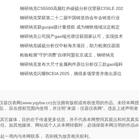
钢研纳克CS5500高频红外碳硫分析仪荣获CISILE 202
钢研纳克荣获第二十二届中国铸造协会年会铸造行业
钢研纳克获guojia级计量授权 成为钢铁领域法定检定
钢研纳克公司国产gao端光谱仪获国家认可，实现技术
钢研纳克碳硫分析仪中标海关项目，助力检测仪器国
检验检测“守护消费”自律同盟在京成立，钢研纳克
钢研纳克发布大尺寸金属构件原位分析仪三款gao端科
钢研纳克闪耀BCEIA 2025，摘得多项荣誉并推出原位
器仪表网(www.yqybw.cn)合法拥有版权或有权使用的作品。未经本网
， 应在授权范围内使用，并注明"来源：仪器仪表网"。违反上述声明者
转载自其它媒体，目的在于传递更多信息，并不代表本网赞同其观点和对其真
责任。如其他媒体、网站或个人从本网转载时，必须保留本网注明的作品di
日起一周内与本网联系， 否则视为放弃相关权利。