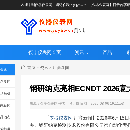
欢迎来到仪器仪表网，请记住我：yqybw.cn 【仪器仪表网】拼音首字
资讯
仪器仪表网首页
资讯
产品
首页
资讯
厂商新闻
>
>
资讯
点要闻
钢研纳克亮相ECNDT 20
场商机
来源：
仪器仪表网
作者：张大摄 日期：2026-08-06 19:11:53
商新闻
品动态
【
仪器仪表网
厂商新闻】2026年6月15
办。钢研纳克检测技术股份有限公司携自动化无
策标准