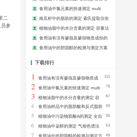
用仪
凝胶净化系统-液相色谱
食用油中氯元素的快速测定 multi
苯二
EA5100元素分析仪配置氯模块
南瓜籽中的脂肪的测定 索氏提取仪依
人员参
据GB 5009.6-2016
植物油脂中的水分含量的测定 容量法
T930全自动水分滴定仪
食用油有没有掺假及掺假物质成份的
测定 拉曼光谱法
食用油中的胆固醇的检测与测定方案
凝胶色谱-高效液相色谱法
下载排行
1
111
食用油有没有掺假及掺假物质成
2
76
份的测定 拉曼光谱法
食用油中氯元素的快速测定 multi
3
67
EA5100元素分析仪配置氯模块
植物油脂中的水分含量的测定 容
4
59
食用油样品中的脂肪酸和反式脂肪
量法 T930全自动水分滴定仪
5
56
酸的测定 气相色谱法 GC-4200气相色谱
植物油中污染物双酚A的测定 全自
6
53
仪
动凝胶净化系统-液相色谱
植物油中甾醇的测定 气相色谱法
7
49
GC-4200气相色谱仪
食用油中的胆固醇的检测与测定方