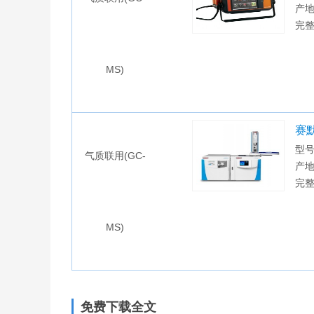
产地
完
MS)
赛默
型号
气质联用(GC-
产
完
MS)
免费下载全文