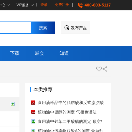
登录
免费注册
400-803-5117
中心
VIP服务
发布产品
下载
展会
知道
本类推荐
食用油样品中的脂肪酸和反式脂肪酸
的测定 气相色谱法 GC-4200气相色
植物油中甾醇的测定 气相色谱法
谱仪
GC-4200气相色谱仪
食用油中邻苯二甲酸酯的测定 顶空/
气相色谱-质谱法 GC-MS3250气质联
植物油中污染物双酚A的测定 全自动