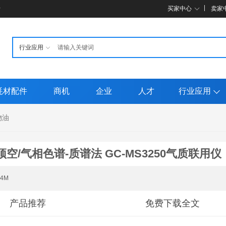
母
买家中心
卖家
耗材配件
商机
企业
人才
行业应用
物油
/气相色谱-质谱法 GC-MS3250气质联用仪
44M
产品推荐
免费下载全文