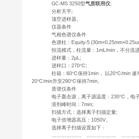
GC-MS 3250型
气质联用仪
;
分析天平;
顶空进样器。
仪器条件
气相色谱仪条件
色谱柱：Equity-5 (30m×0.25mm×0.2
恒流模式，柱流量：1mL/min，不分流进
进样量：2μL;
进样口：270℃;
柱箱：60℃保持1min， 以20℃/min 速
20℃/min升至290℃保持7min。
质谱仪条件
电子轰击源，离子源温度：230℃，电子能量
溶剂峰时间：7min;
扫描方式：选择离子扫描定量;
电子倍增器高压：1050V。
选择离子扫描设置如下：
……………… ……………… …………