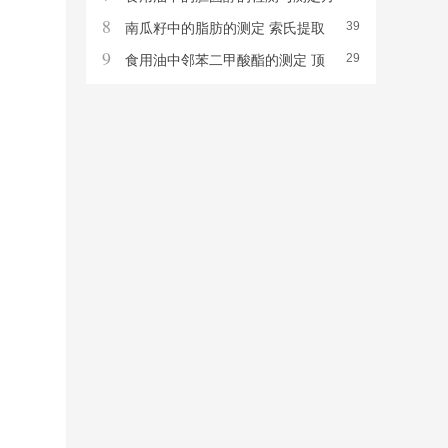
8
39
案 凝胶色谱-高效液相色谱法
南瓜籽中的脂肪的测定 索氏提取
9
29
仪依据GB 5009.6-2016
食用油中邻苯二甲酸酯的测定 顶
空/气相色谱-质谱法 GC-MS3250气质联
用仪