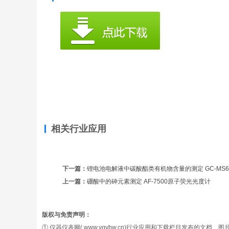
相关行业应用
下一篇：
锂电池电解液中碳酸酯类有机物含量的测定 GC-MS
上一篇：
硼酸中的砷元素测定 AF-7500原子荧光光度计
版权与免责声明：
① 仪器仪表网( www.yqybw.cn)行业应用和下载栏目发布的