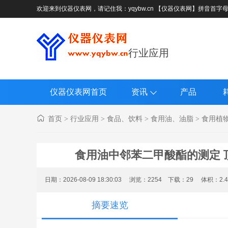
欢迎来到仪器仪表网，请记住我：yqybw.cn 【仪器仪表网】拼音首字
行业应用
仪器仪表网首页
资讯
产品
首页
行业应用
食品、饮料
食用油、油脂
食用植
>
>
>
>
食用油中邻苯二甲酸酯的测定 顶空
日期：2026-08-09 18:30:03 浏览：
2254
下载：
29
体积：2.
摘要速览