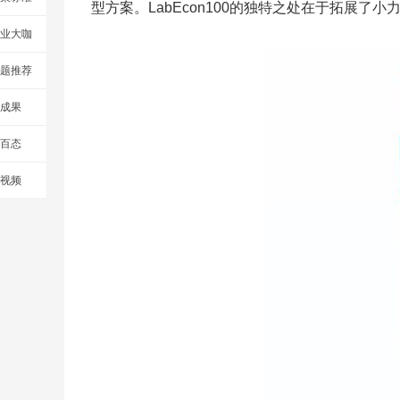
型方案。LabEcon100的独特之处在于拓展
业大咖
题推荐
成果
百态
视频