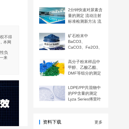
光谱法
2分钟快速对尿素含
量的测定 流动注射
标准检测新方法 流
动
矿石粉末中
授权不得
BaCO3、
，本网
CaCO3、Fe2O3、
实性负
Na、S、Pb、Cr含
一来
量的测定
高分子粉末样品中
甲醇、乙酸乙酯、
DMF等组分的测定
气相色
LDPE/PP共混物中
的PP含量的测定
Lyza Series傅里叶
变换红
资料下载
更多