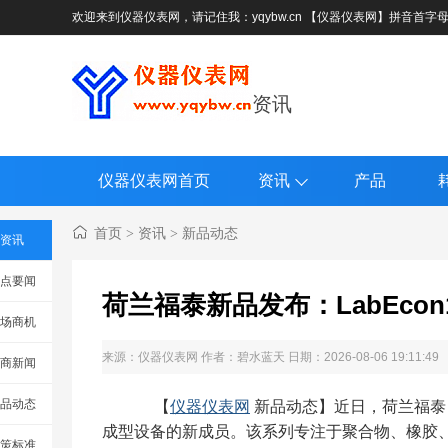
欢迎来到仪器仪表网，请记住我：yqybw.cn 【仪器仪表网】拼音首字
资讯
仪器仪表网首页
资讯
产品
首页
资讯
新品动态
>
>
资讯
点要闻
荷兰福泰新品发布：LabEco
场商机
来源：
仪器仪表网
作者：碧水蓝天 日期：2026-08-06 19:11:49
商新闻
品动态
【
仪器仪表网
新品动态】近日，荷兰福泰（Fo
成型设备的新成员。该系列专注于聚合物、橡胶
策标准