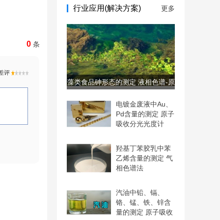
行业应用(解决方案)
更多
0
条
藻类食品砷形态的测定 液相色谱-原
子荧光联用仪
电镀金废液中Au、
Pd含量的测定 原子
吸收分光光度计
羟基丁苯胶乳中苯
乙烯含量的测定 气
相色谱法
汽油中铅、镉、
铬、锰、铁、锌含
量的测定 原子吸收