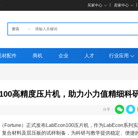
母
买家中心
卖家中心
耗材配件
商机
企业
人才
行业应用
n100高精度压片机，助力小力值精细科
分享：
rtune）正式发布LabEcon100压片机，作为LabEcon系列
、复合材料及层压板的试样制备，为科研与教学提供稳定、便捷