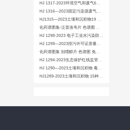
HJ 1317-2023环境空气和废气6种丙烯酸酯类化合物的测定 气
HJ 1316—2023固定污染源废气丙烯酸和甲基丙烯酸的测定 高
HJ1315—2023土壤和沉积物19 种金属元素总量的测定 电感耦
化药谱图集-泛昔洛韦片 色谱图 免费下载
HJ 1298-2023 电子工业水污染防治可行技术指南 免费下载
HJ 1299—2023排污许可证质量核查技术规范 免费下载
化药谱图集 别嘌醇片 色谱图 免费下载
HJ 1294-2023生态保护红线监管数据互联互通接口技术规范
HJ 1290—2023土壤和沉积物 毒杀芬的测定 气相色谱-三重四
HJ1289-2023土壤和沉积物 15种酮类和6种醚类化合物的测定