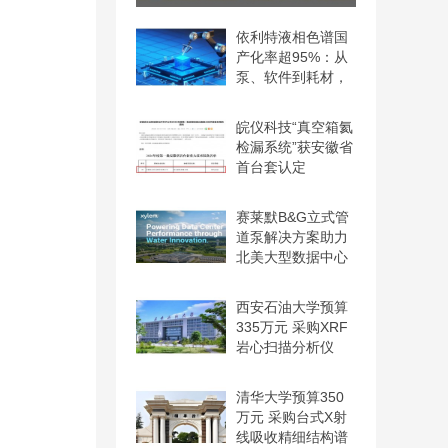
LabICP 1000高分辨与2000
依利特液相色谱国
产化率超95%：从
泵、软件到耗材，
实现自
皖仪科技“真空箱氦
检漏系统”获安徽省
首台套认定
赛莱默B&G立式管
道泵解决方案助力
北美大型数据中心
温控系
西安石油大学预算
335万元 采购XRF
岩心扫描分析仪
清华大学预算350
万元 采购台式X射
线吸收精细结构谱