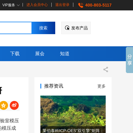
进入会员中心
退出登录
400-803-5117
VIP服务
发布产品
下载
展会
知道
推荐资讯
更多
研
实验室模压
的模压成
莱伯泰科ICP-OES“双引擎”矩阵：