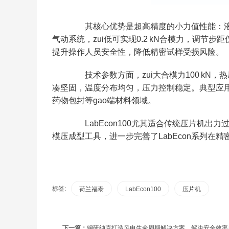
其核心优势是超高精度的小力值性能：液压系
气动系统，zui低可实现0.2 kN合模力，调节
提升操作人员安全性，降低精密试样受损风险。
技术参数方面，zui大合模力100 kN，热压板
凑坚固，温度分布均匀，压力控制稳定。典型应
药物包封等gao端材料领域。
LabEcon100尤其适合传统压片机出
模压成型工具，进一步完善了LabEcon系列在
标签:
荷兰福泰
LabEcon100
压片机
下一篇：
钢研纳克打造风电生命周期解决方案，解决安全效率