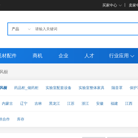
母
买家中心
卖家
耗材配件
商机
企业
人才
行业应用
风橱
通风橱
药品柜_储药柜
实验室配套设备
实验室整体家具
隔音罩
保护
内蒙古
辽宁
吉林
黑龙江
江苏
浙江
安徽
福建
江西
甘肃
青海
宁夏
新疆
台湾
香港
澳门
供合作
库存