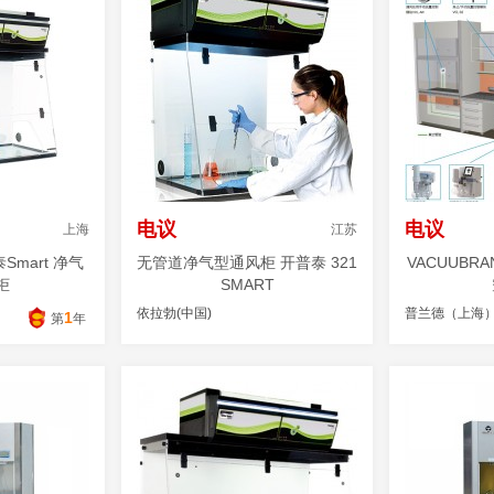
电议
电议
上海
江苏
Smart 净气
无管道净气型通风柜 开普泰 321
VACUUBR
柜
SMART
依拉勃(中国)
普兰德（上海
1
司
第
年