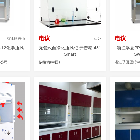
电议
电议
浙江绍兴市
江苏
-12化学通风
无管式自净化通风柜 开普泰 481
浙江孚夏P
Smart
SW
限公司
依拉勃(中国)
浙江孚夏医疗