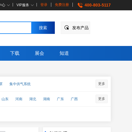
登录
免费注册
400-803-5117
中心
VIP服务
发布产品
下载
展会
知道
更多
罩
集中供气系统
更多
山东
河南
湖北
湖南
广东
广西
↑
企点客服
企点营销