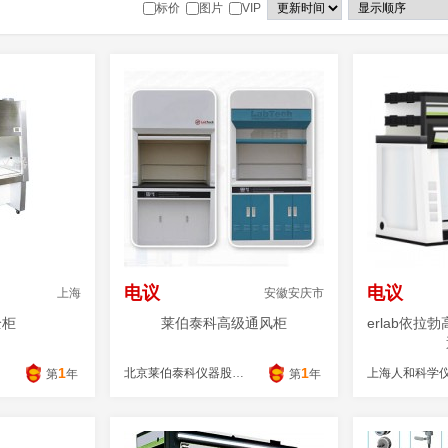
标价
图片
VIP
电议
电议
上海
安徽安庆市
全柜
莱伯泰科高级通风柜
erlab依
1
1
司
北京莱伯泰科仪器股份有限公司
第
年
第
年