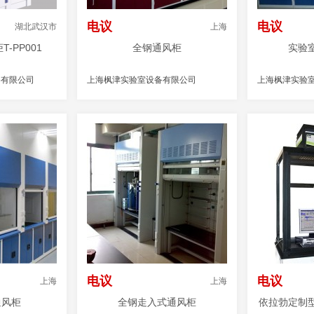
电议
电议
湖北武汉市
上海
-PP001
全钢通风柜
实验
备有限公司
上海枫津实验室设备有限公司
上海枫津实验
电议
电议
上海
上海
通风柜
全钢走入式通风柜
依拉勃定制