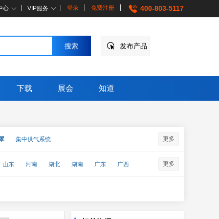
登录
免费注册
400-803-5117
中心
VIP服务
发布产品
下载
展会
知道
更多
罩
集中供气系统
更多
山东
河南
湖北
湖南
广东
广西
↑
企点客服
企点营销