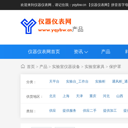
欢迎来到仪器仪表网，请记住我：yqybw.cn 【仪器仪表网】拼音首字
产品
仪器仪表网首页
资讯
产品
首页
产品
实验室仪器设备
实验室家具
保护罩
>
>
>
>
天平台
实验台_工作台
实验柜
通风柜_
分类：
北京
上海
天津
重庆
河北
山西
供货地区：
海南
四川
贵州
云南
西藏
陕西
供应
提供服务
供应二手
提供加工
提
类别：