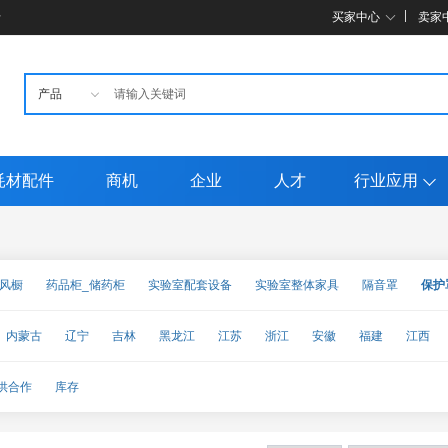
母
买家中心
卖家
耗材配件
商机
企业
人才
行业应用
通风橱
药品柜_储药柜
实验室配套设备
实验室整体家具
隔音罩
保护
内蒙古
辽宁
吉林
黑龙江
江苏
浙江
安徽
福建
江西
甘肃
青海
宁夏
新疆
台湾
香港
澳门
供合作
库存