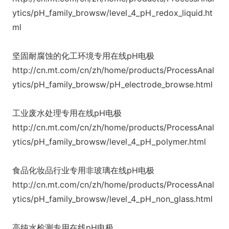
ytics/pH_family_browsw/level_4_pH_redox_liquid.ht
ml
坚固耐腐蚀的化工环境专用在线pH电极
http://cn.mt.com/cn/zh/home/products/ProcessAnal
ytics/pH_family_browsw/pH_electrode_browse.html
工业废水处理专用在线pH电极
http://cn.mt.com/cn/zh/home/products/ProcessAnal
ytics/pH_family_browsw/level_4_pH_polymer.html
食品化妆品行业专用非玻璃在线pH电极
http://cn.mt.com/cn/zh/home/products/ProcessAnal
ytics/pH_family_browsw/level_4_pH_non_glass.html
高纯水检测专用在线pH电极