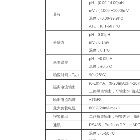
pH：(0.00-14.00)pH
mV：(-1000-+1000)mV
量程
温度：(0.00-99.9)℃
ATC：(0.1-60）℃
pH：0.01pH
分辨力
mV：0.1mV
温度：0.1℃
pH：±0.05pH
基本误差
温度：±0.5℃
响应时间（T
）
90s(25℃)
90
(0-10)mA、(0-20)mA或(4-20
隔离电流输出
二路隔离输出，可输出pH值或
输出电流精度
±1%FS
最大负载电阻
800Ω(20mA max.)
报警输出
二路报警输出，报警内容可编
通讯
RS485，Profibus DP， HART
温度：(5-50)℃