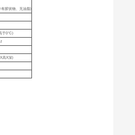
许有胶状物、无油脂)
高于0℃)
z
宽X高X深)