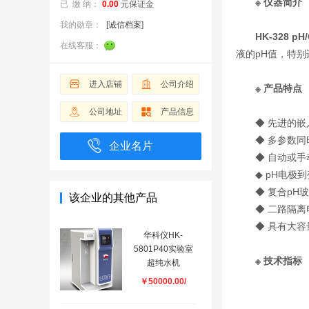
※ 仪器简介
已 缴 纳：
0.00
元保证金
我的勋章：
[诚信档案]
HK-328 p
在线客服：
液的pH值，特
进入店铺
公司介绍
※ 产品特点
公司地址
产品信息
◆ 先进的
◆ 多参数
企业名片
◆ 自动或
◆ pH电极
◆ 复合pH
该企业的其他产品
◆ 二路隔
◆ 具有大
华科仪HK-
5801P40实验室
※ 技术指标
超纯水机
￥50000.00/