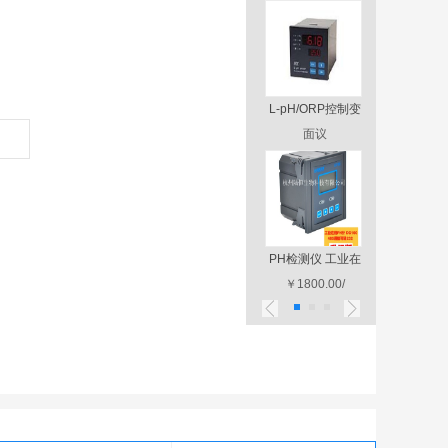
AMS Alliance
L-pH/ORP控制变
在线p
￥50000.00/
iCinac
送器
面议
￥2900
东润环保认证在线
PH检测仪 工业在
华科仪H
PH计
面议
￥1800.00/
线pH/
￥1000
pH/
1
2
3