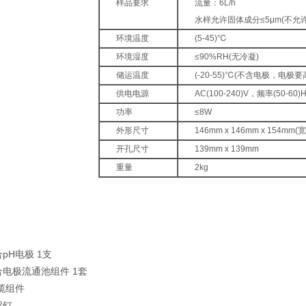
样品要求
流量：6L/h
水样允许固体成分≤5μm(不允
环境温度
(5-45)℃
环境湿度
≤90%RH(无冷凝)
储运温度
(-20-55)℃(不含电极，电极要
供电电源
AC(100-240)V，频率(50-60)H
功率
≤8W
外形尺寸
146mm x 146mm x 154mm(
开孔尺寸
139mm x 139mm
重量
2kg
pH电极 1支
合电极流通池组件 1套
电缆组件
螺钉