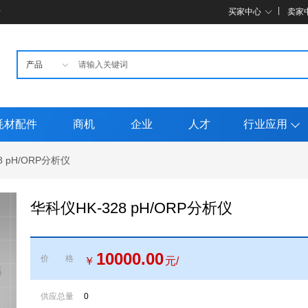
母
买家中心
卖家
耗材配件
商机
企业
人才
行业应用
8 pH/ORP分析仪
华科仪HK-328 pH/ORP分析仪
10000.00
价格
￥
元/
供应总量
0