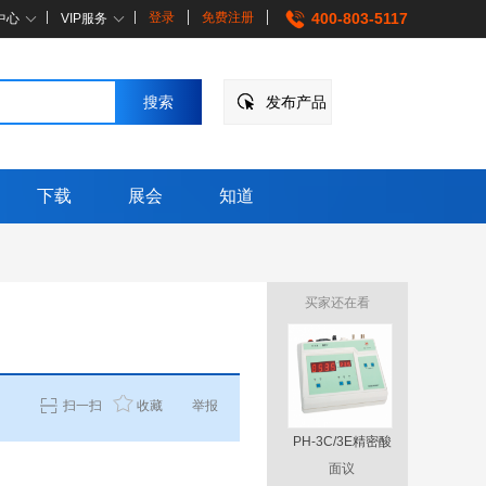
登录
免费注册
400-803-5117
中心
VIP服务
发布产品
下载
展会
知道
买家还在看
扫一扫
收藏
举报
工业pH电极
PH-3C/3E精密酸
CLEAN
innoSens
面议
度计
面议
￥501