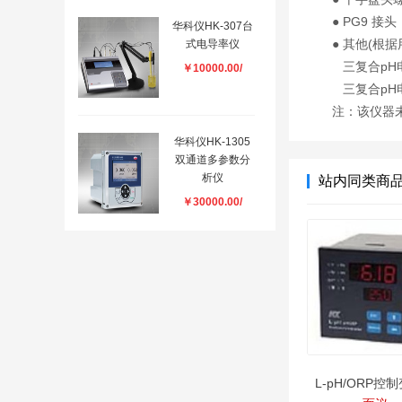
● PG9 接头
华科仪HK-307台
● 其他(根
式电导率仪
三复合pH电
￥10000.00/
三复合pH电
注：该仪器
华科仪HK-1305
双通道多参数分
析仪
站内同类商
￥30000.00/
L-pH/ORP控