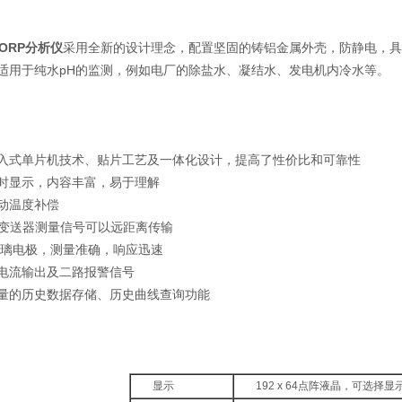
H/ORP分析仪
采用全新的设计理念，配置坚固的铸铝金属外壳，防静电，具
别适用于纯水pH的监测，例如电厂的除盐水、凝结水、发电机内冷水等。
嵌入式单片机技术、贴片工艺及一体化设计，提高了性价比和可靠性
同时显示，内容丰富，易于理解
手动温度补偿
到变送器测量信号可以远距离传输
玻璃电极，测量准确，响应迅速
离电流输出及二路报警信号
容量的历史数据存储、历史曲线查询功能
显示
192 x 64点阵液晶，可选择