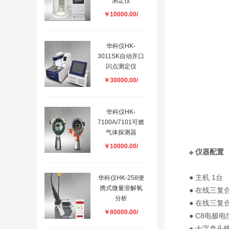
测定仪
￥10000.00/
华科仪HK-
3011SK自动开口
闪点测定仪
￥30000.00/
华科仪HK-
7100A/7101可燃
气体探测器
￥10000.00/
※ 仪器配置
● 主机 1台
华科仪HK-258便
携式微量溶解氧
● 在线三复合
分析
● 在线三复
￥80000.00/
● C8电极
● 十字盘头