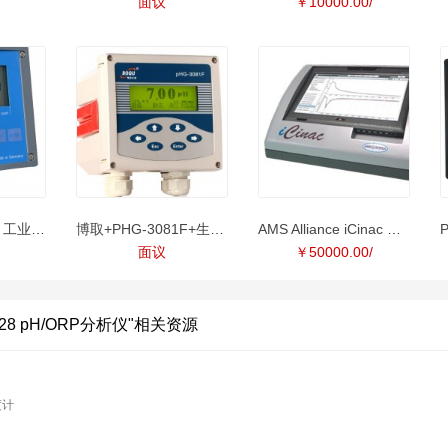
面议
￥10000.00/
VBQ Pro1601pH 工业PH计 发酵专
博取+PHG-3081F+生物制药PH计
AMS Alliance iCinac 乳品发酵监
面议
￥50000.00/
328 pH/ORP分析仪"相关资源
度计