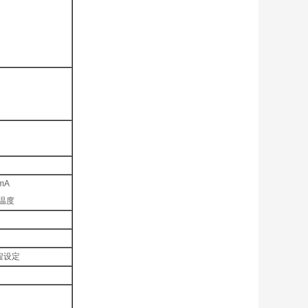
)mA
温度
程设定