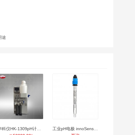
用途
华科仪HK-1309pH计算型pH分析仪
工业pH电极 innoSens 120