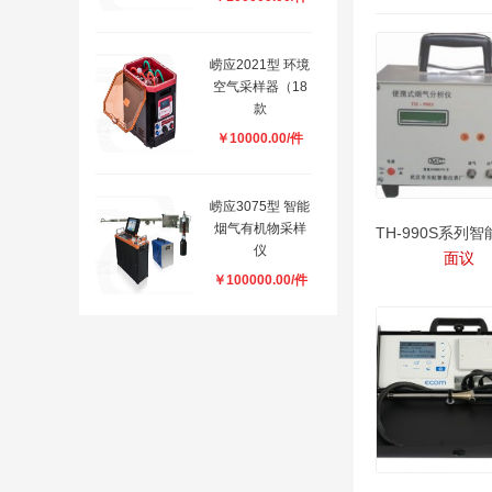
崂应2021型 环境
空气采样器（18
款
￥10000.00/件
崂应3075型 智能
烟气有机物采样
仪
面议
￥100000.00/件