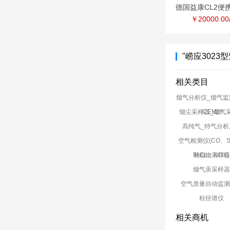
￥20000.00
"崂应302
相关类目
烟气分析仪_烟气监
烟尘采样器_烟气
(CEMS)
高纯气_特气分析
空气检测仪(CO、S
颗粒物采样
HCL、NOX)
烟气汞采样
空气质量自动监
粒径谱仪
相关商机