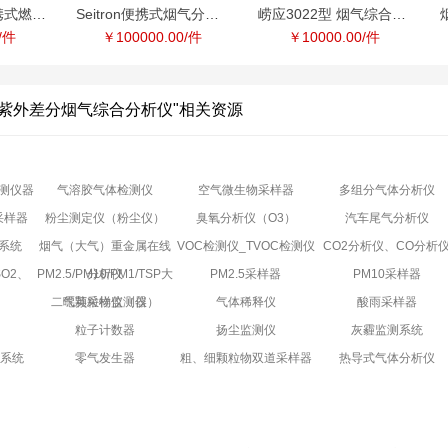
德国益康CL2便携式燃烧效率分析
Seitron便携式烟气分析仪 C900
崂应3022型 烟气综合分析仪（15
/件
￥100000.00/件
￥10000.00/件
3型紫外差分烟气综合分析仪"相关资源
测仪器
气溶胶气体检测仪
空气微生物采样器
多组分气体分析仪
采样器
粉尘测定仪（粉尘仪）
臭氧分析仪（O3）
汽车尾气分析仪
系统
烟气（大气）重金属在线
VOC检测仪_TVOC检测仪
CO2分析仪、CO分析
O2、
PM2.5/PM10/PM1/TSP大
分析仪
PM2.5采样器
PM10采样器
器
二噁英采样仪（器）
气颗粒物监测仪
气体稀释仪
酸雨采样器
器
粒子计数器
扬尘监测仪
灰霾监测系统
测系统
零气发生器
粗、细颗粒物双道采样器
热导式气体分析仪