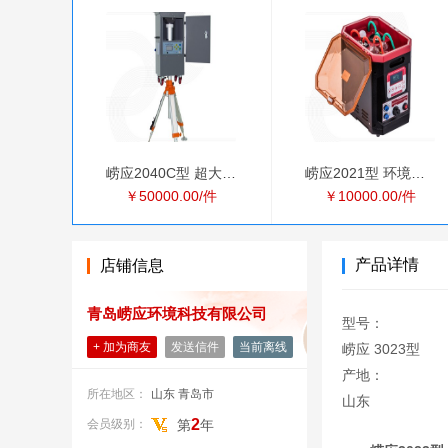
崂应2040C型 超大流量
崂应2021型 环境空气
￥50000.00/件
￥10000.00/件
产品详情
店铺信息
青岛崂应环境科技有限公司
型号：
+ 加为商友
发送信件
当前离线
崂应 3023型
产地：
所在地区：
山东 青岛市
山东
2
会员级别：
第
年