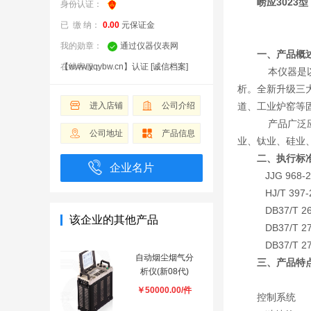
崂应3023
身份认证：
已 缴 纳：
0.00
元保证金
我的勋章：
通过仪器仪表网
一、产品概
【www.yqybw.cn】认证
在线客服：
[诚信档案]
本仪器是以
析。全新升级三
进入店铺
公司介绍
道、工业炉窑等
产品广泛应
公司地址
产品信息
业、钛业、硅业
二、执行标
企业名片
JJG 96
HJ/T 3
DB37/T
该企业的其他产品
DB37/T
DB37/T
自动烟尘烟气分
三、产品特
析仪(新08代)
￥50000.00/件
控制系统