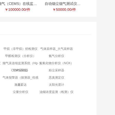
烟气（CEMS）在线监测系统
自动烟尘烟气测试仪（2012）
￥100000.00/件
￥50000.00/件
甲烷（非甲烷）烃检测仪
气体采样器_大气采样器
甲醛检测仪（分析仪）
氨气分析仪
仪
烟气汞连续监测系统（Hg-
氮氧化物分析仪（NOX）
CEMS系统）
TSP采样器
粉尘采样器
气体报警器（探测器_传感
恶臭测定仪
激光雷达
器）
太阳光度计
尘量分析仪
油烟浓度监测（检测）仪