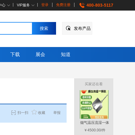
登录
免费注册
400-803-5117
中心
VIP服务
发布产品
下载
展会
知道
买家还在看
扫一扫
收藏
举报
烟气中NH3分析系
烟气温压流湿一体
便携式多
统 EN
面议
￥4500.00/件
监测
测
面