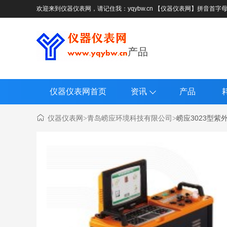
欢迎来到仪器仪表网，请记住我：yqybw.cn 【仪器仪表网】拼音首字
产品
仪器仪表网首页
资讯
产品
仪器仪表网
青岛崂应环境科技有限公司
崂应3023型
>
>