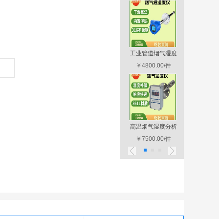
SERVOTOUGH
工业管道烟气湿度
便携式多
Fluegas (
面议
￥4800.00/件
监测
分
面
SERVOTOUGH
高温烟气湿度分析
ENDA-6
SpectraEx
面议
￥7500.00/件
仪
烟
面
1
2
3