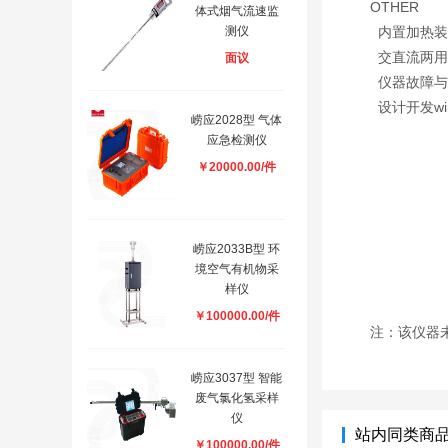
OTHER
体式烟气流速监
测仪
内置加热装
交直流两用
面议
仪器故障与
设计开发w
崂应2028型 气体
应急检测仪
￥20000.00/件
崂应2033B型 环
境空气有机物采
样仪
￥100000.00/件
注：该仪器
崂应3037型 智能
废气氯化氢采样
仪
站内同类商
￥100000.00/件