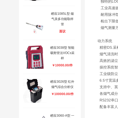
独特的LO
工业高速嵌
崂应1085L型 烟
耐用脉冲氙
气汞多功能取样
检出下限低
管
烟气测量方
面议
动力系统
精密DS.
崂应3038型 智能
吸附管法VOCs采
烟气清洗时
样
高效的滤尘
￥10000.00/件
操控系统智
工业级防尘
6.5寸宽温
崂应3026型 红外
支持中、英
烟气综合分析仪
各烟气成分
￥100000.00/件
RS232
配备丰富人
崂应3060-A型 一