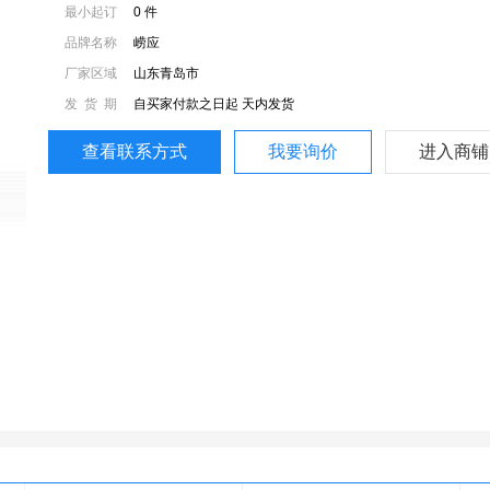
最小起订
0 件
品牌名称
崂应
厂家区域
山东青岛市
发货期
自买家付款之日起
天内发货
限：
查看联系方式
我要询价
进入商铺