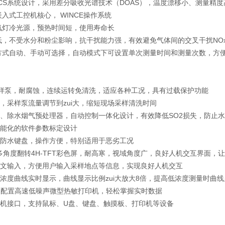
CS系统设计，采用差分吸收光谱技术（DOAS），温度漂移小、测量精度
入式工控机核心， WINCE操作系统
灯冷光源，预热时间短，使用寿命长
，不受水分和粉尘影响，抗干扰能力强，有效避免气体间的交叉干扰NOx
式自动、手动可选择，自动模式下可设置单次测量时间和测量次数，方
采样泵，耐腐蚀，连续运转免清洗，适应各种工况，具有过载保护功能
，采样泵流量调节到zui大，缩短现场采样清洗时间
、除水烟气预处理器，自动控制一体化设计，有效降低SO2损失，防止
能化的软件参数标定设计
防水键盘，操作方便，特别适用于恶劣工况
多角度翻转4H-TFT彩色屏，耐高寒，视域角度广，良好人机交互界面，
文输入，方便用户输入采样地点等信息，实现良好人机交互
浓度曲线实时显示，曲线显示比例zui大放大8倍，提高低浓度测量时曲
串口配置高速低噪声微型热敏打印机，轻松掌握实时数据
机接口，支持鼠标、U盘、键盘、触摸板、打印机等设备