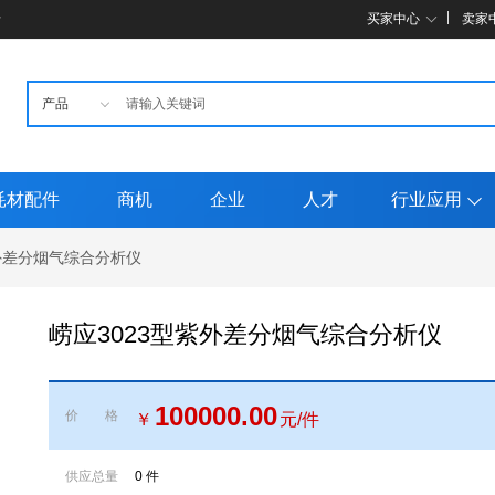
母
买家中心
卖家
耗材配件
商机
企业
人才
行业应用
紫外差分烟气综合分析仪
崂应3023型紫外差分烟气综合分析仪
100000.00
价格
￥
元/件
供应总量
0 件