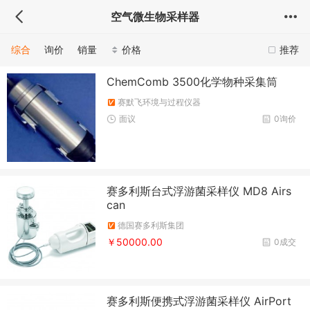
空气微生物采样器
综合
询价
销量
价格
推荐
ChemComb 3500化学物种采集筒
赛默飞环境与过程仪器
面议
0询价
赛多利斯台式浮游菌采样仪 MD8 Airs
can
德国赛多利斯集团
￥50000.00
0成交
赛多利斯便携式浮游菌采样仪 AirPort