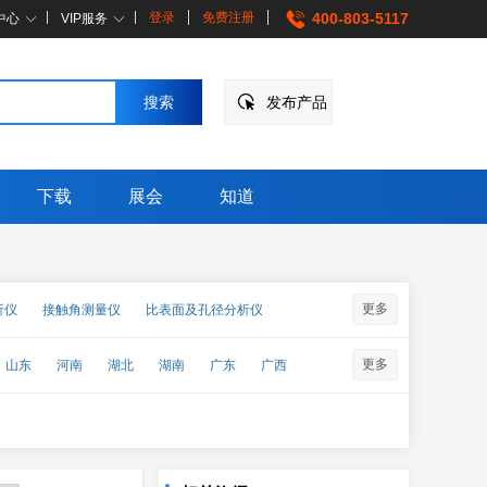
登录
免费注册
400-803-5117
中心
VIP服务
发布产品
下载
展会
知道
更多
析仪
接触角测量仪
比表面及孔径分析仪
更多
山东
河南
湖北
湖南
广东
广西
↑
企点客服
企点营销