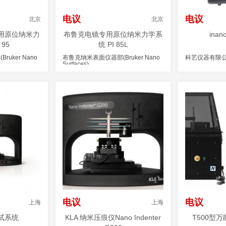
电议
电议
北京
北京
用原位纳米力
布鲁克电镜专用原位纳米力学系
ina
95
统 PI 85L
uker Nano
布鲁克纳米表面仪器部(Bruker Nano
科艺仪器有限
Surfaces)
电议
电议
上海
上海
试系统
KLA 纳米压痕仪Nano Indenter
T500型