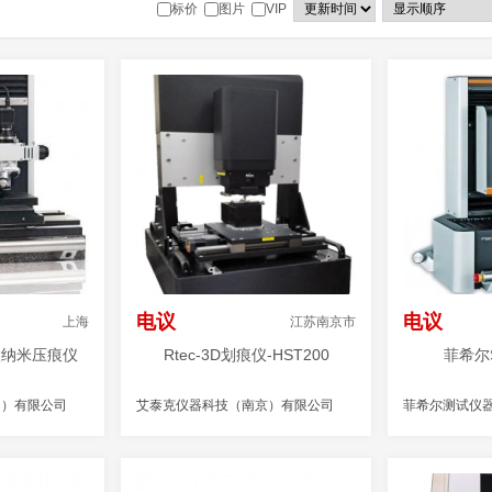
标价
图片
VIP
电议
电议
上海
江苏南京市
微纳米压痕仪
Rtec-3D划痕仪-HST200
菲希尔
国）有限公司
艾泰克仪器科技（南京）有限公司
菲希尔测试仪