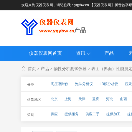
欢迎来到仪器仪表网，请记住我：yqybw.cn 【仪器仪表网】拼音首字
产品
仪器仪表网首页
资讯
产品
首页
产品
物性分析测试仪器
表面（界面）性能测
>
>
>
高压吸附仪
泡沫分析仪
LB膜分析仪
压汞
分类：
表面张力仪、界面张力仪
化学吸附仪、高压化学
北京
上海
天津
重庆
河北
山西
供货地区：
海南
四川
贵州
云南
西藏
陕西
供应
提供服务
供应二手
提供加工
提
类别：