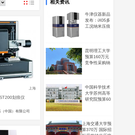
相关资讯
www
牛津仪器新品
发布：iX05多
工况纳米压痕
仪 助力微纳米
力学性能测量
昆明理工大学
预算160万元
竞争性采购纳
米压痕仪等仪
器设备
中国科学技术
上海
大学苏州高等
ST200划痕仪
研究院预算60
万元 采购纳米
压痕仪
器（中国）有限公司
上海交通大学预
算370万 国际招