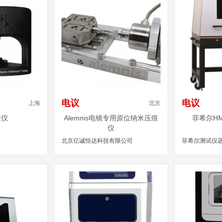
电议
电议
上海
北京
痕仪
Alemnis电镜专用原位纳米压痕
菲希尔H
仪
北京亿诚恒达科技有限公司
菲希尔测试仪