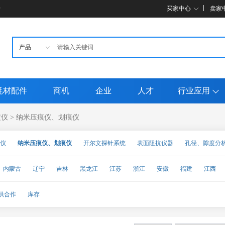
母
买家中心
卖家
耗材配件
商机
企业
人才
行业应用
定仪
纳米压痕仪、划痕仪
>
仪
纳米压痕仪、划痕仪
开尔文探针系统
表面阻抗仪器
孔径、隙度分
吸附仪
蒸汽吸附仪、蒸气吸附仪
固体(粉末)表面分析仪
内蒙古
辽宁
吉林
黑龙江
江苏
浙江
安徽
福建
江西
甘肃
青海
宁夏
新疆
台湾
香港
澳门
供合作
库存