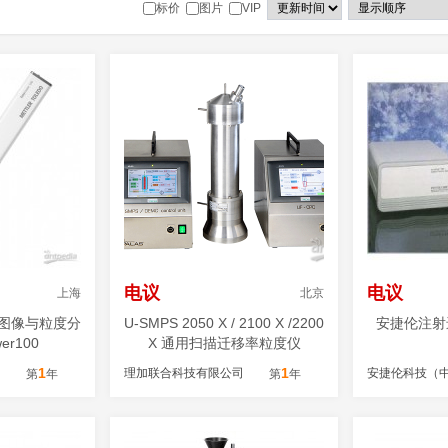
标价
图片
VIP
电议
电议
上海
北京
线图像与粒度分
U-SMPS 2050 X / 2100 X /2200
安捷伦注射
wer100
X 通用扫描迁移率粒度仪
1
1
理加联合科技有限公司
第
年
第
年