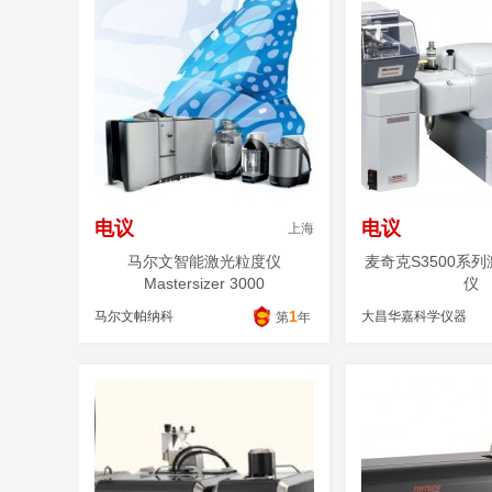
电议
电议
上海
马尔文智能激光粒度仪
麦奇克S3500系
Mastersizer 3000
仪
1
马尔文帕纳科
大昌华嘉科学仪器
第
年