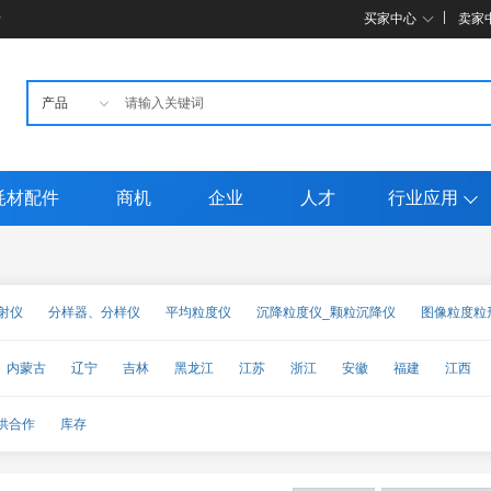
母
买家中心
卖家
耗材配件
商机
企业
人才
行业应用
射仪
分样器、分样仪
平均粒度仪
沉降粒度仪_颗粒沉降仪
图像粒度粒
子分散性分析仪
内蒙古
辽宁
吉林
黑龙江
江苏
浙江
安徽
福建
江西
甘肃
青海
宁夏
新疆
台湾
香港
澳门
供合作
库存