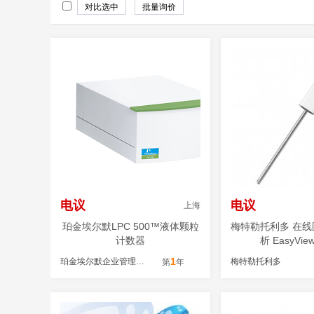
电议
电议
上海
珀金埃尔默LPC 500™液体颗粒
梅特勒托利多 在
计数器
析 EasyVie
1
珀金埃尔默企业管理（上海）有限公司
梅特勒托利多
第
年