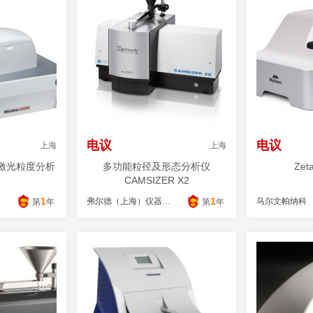
电议
电议
上海
上海
列激光粒度分析
多功能粒径及形态分析仪
Zeta
CAMSIZER X2
1
1
弗尔德（上海）仪器设备有限公司
马尔文帕纳科
第
年
第
年