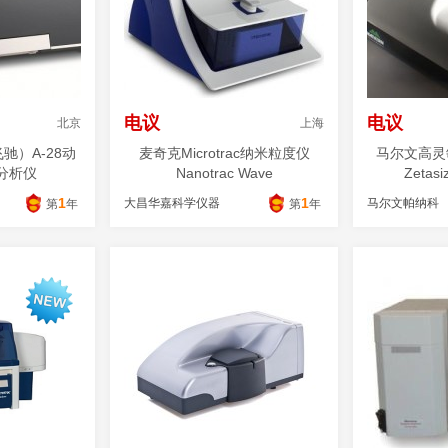
电议
电议
北京
上海
飞驰）A-28动
麦奇克Microtrac纳米粒度仪
马尔文高灵
分析仪
Nanotrac Wave
Zetasi
1
1
司
大昌华嘉科学仪器
马尔文帕纳科
第
年
第
年