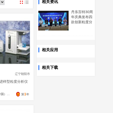
相关资讯
www
丹东百特30周
年庆典发布四
款创新粒度分
析仪器
相关应用
相关下载
辽宁朝阳市
进样型粒度分析仪
1
安捷伦科技（中国）有限公司
第
年