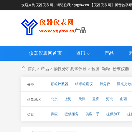
欢迎来到仪器仪表网，请记住我：yqybw.cn 【仪器仪表网】拼音首字
产品
仪器仪表网首页
资讯
产品
首页
产品
物性分析测试仪器
粒度_颗粒_粉末仪器
>
>
>
颗粒计数器
纳米粒度仪
筛分仪
激光光散
分类：
Zeta电位仪_微电泳仪
粉末流动性测试仪
粒
北京
上海
天津
重庆
河北
山西
供货地区：
海南
四川
贵州
云南
西藏
陕西
供应
提供服务
供应二手
提供加工
提
类别：