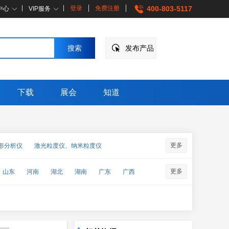
登录
免费注册
400-803-5117
中心
VIP服务
发布产品
下载
展会
知道
更多
形分析仪
激光粒度仪、纳米粒度仪
更多
山东
河南
湖北
湖南
广东
广西
↑
企点客服
企点营销