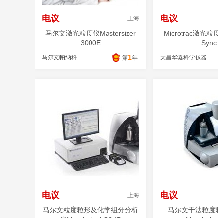
电议
电议
上海
马尔文激光粒度仪Mastersizer
Microtrac激
3000E
Sync
1
马尔文帕纳科
大昌华嘉科学仪器
第
年
电议
电议
上海
马尔文粒度粒形及化学组分分析
马尔文干法粒度