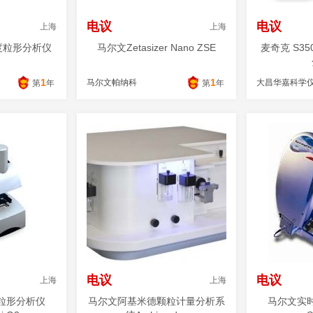
电议
电议
上海
上海
光粒度粒形分析仪
马尔文Zetasizer Nano ZSE
麦奇克 S35
1
1
马尔文帕纳科
大昌华嘉科学
第
年
第
年
电议
电议
上海
上海
粒形分析仪
马尔文阿基米德颗粒计量分析系
马尔文实