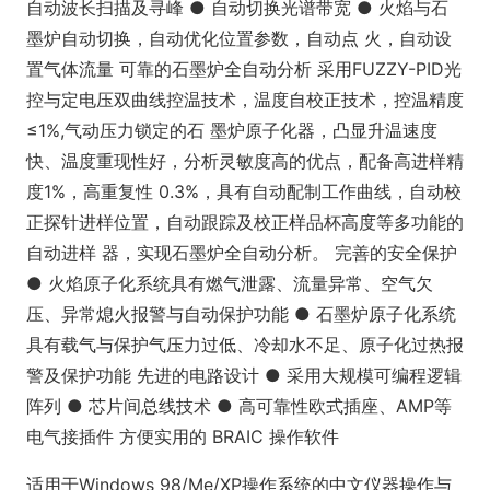
自动波长扫描及寻峰 ● 自动切换光谱带宽 ● 火焰与石
墨炉自动切换，自动优化位置参数，自动点 火，自动设
置气体流量 可靠的石墨炉全自动分析 采用FUZZY-PID光
控与定电压双曲线控温技术，温度自校正技术，控温精度
≤1%,气动压力锁定的石 墨炉原子化器，凸显升温速度
快、温度重现性好，分析灵敏度高的优点，配备高进样精
度1%，高重复性 0.3%，具有自动配制工作曲线，自动校
正探针进样位置，自动跟踪及校正样品杯高度等多功能的
自动进样 器，实现石墨炉全自动分析。 完善的安全保护
● 火焰原子化系统具有燃气泄露、流量异常、空气欠
压、异常熄火报警与自动保护功能 ● 石墨炉原子化系统
具有载气与保护气压力过低、冷却水不足、原子化过热报
警及保护功能 先进的电路设计 ● 采用大规模可编程逻辑
阵列 ● 芯片间总线技术 ● 高可靠性欧式插座、AMP等
电气接插件 方便实用的 BRAIC 操作软件
适用于Windows 98/Me/XP操作系统的中文仪器操作与