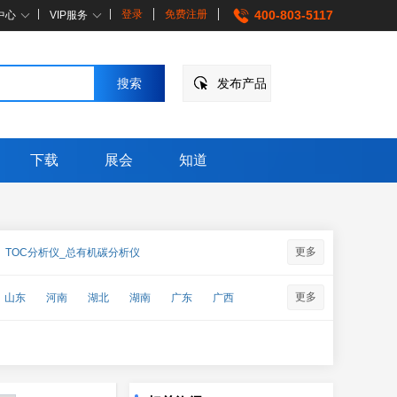
登录
免费注册
400-803-5117
中心
VIP服务
发布产品
下载
展会
知道
更多
TOC分析仪_总有机碳分析仪
物测定仪
大肠杆菌测定仪
总氮测定仪
更多
山东
河南
湖北
湖南
广东
广西
仪（红外测油仪_荧光测油仪）
监测系统
总磷总氮测定仪
↑
企点客服
企点营销