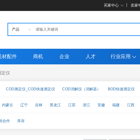
母
买家中心
卖家
耗材配件
商机
企业
人才
行业应用
测定仪
COD测定仪_COD快速测定仪
COD消解仪（消解器）
BOD快速测定仪
类分析仪
氰化物测定仪
溶解氧测定仪
离子检测仪
水质采样器
悬浮
内蒙古
辽宁
吉林
黑龙江
江苏
浙江
安徽
福建
江西
污泥检测仪（界面计）
磷（硅）酸根检测仪
水质常规五参数监测仪
测油
甘肃
青海
宁夏
新疆
台湾
香港
澳门
仪）
水质重金属检测仪（监测仪）
水质（生物）毒性分析仪
水质在线自动
供合作
库存
仪