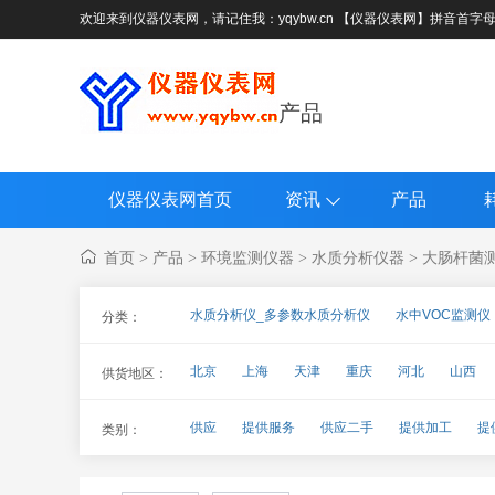
欢迎来到仪器仪表网，请记住我：yqybw.cn 【仪器仪表网】拼音首字
产品
仪器仪表网首页
资讯
产品
首页
产品
环境监测仪器
水质分析仪器
大肠杆菌
>
>
>
>
水质分析仪_多参数水质分析仪
水中VOC监测仪
分类：
高锰酸盐指数测定仪（CODMn）
叶绿素A_藻
北京
上海
天津
重庆
河北
山西
供货地区：
总氮分析仪
硫化物测定仪
挥发酚测定仪
海南
四川
贵州
云南
西藏
陕西
余氯测定仪_二氧化氯测定仪
氨氮测定仪（分析
供应
提供服务
供应二手
提供加工
提
类别：
藻类计数仪（浮游动植物计数框）
水质卤素分析