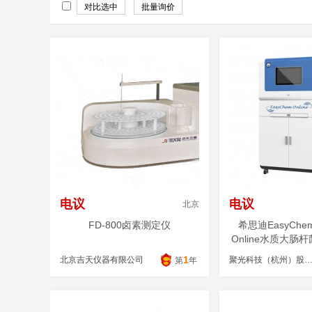
电议
电议
北京
FD-800卤素测定仪
希思迪EasyChem 
Online水质大肠
1
北京吉天仪器有限公司
聚光科技（杭州）股份有限
第
年