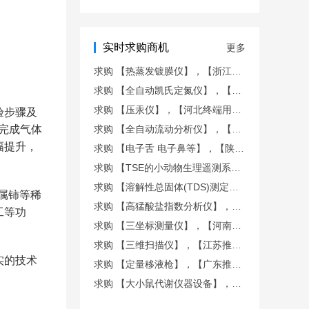
仪
实时求购商机
更多
求购 【热蒸发镀膜仪】，【浙江终端用户商机】
求购 【全自动凯氏定氮仪】，【山东终端用户商机】
求购 【压汞仪】，【河北终端用户商机】
验步骤及
完成气体
求购 【全自动流动分析仪】，【山西终端用户商机】
幅提升，
求购 【电子舌 电子鼻等】，【陕西终端用户商机】
求购 【TSE的小动物生理遥测系统】，【广东推荐商机】
求购 【溶解性总固体(TDS)测定仪， 液液萃取仪等】，【新
属铈等稀
求购 【高猛酸盐指数分析仪】，【福建推荐商机】
工等功
求购 【三坐标测量仪】，【河南终端用户商机】
求购 【三维扫描仪】，【江苏推荐商机】
实的技术
求购 【定量移液枪】，【广东推荐商机】
求购 【大小鼠代谢仪器设备】，【上海推荐商机】