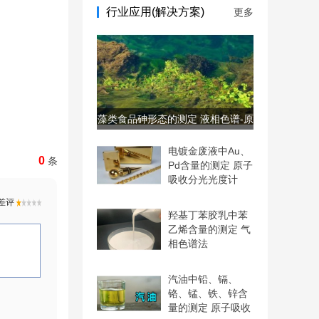
行业应用(解决方案)
更多
藻类食品砷形态的测定 液相色谱-原
子荧光联用仪
电镀金废液中Au、
0
条
Pd含量的测定 原子
吸收分光光度计
羟基丁苯胶乳中苯
乙烯含量的测定 气
相色谱法
汽油中铅、镉、
铬、锰、铁、锌含
量的测定 原子吸收