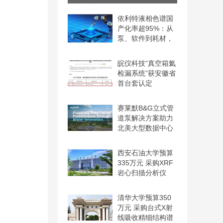
LabICP 1000高分辨与2000
依利特液相色谱国
产化率超95%：从
泵、软件到耗材，
实现自
皖仪科技“真空箱氦
检漏系统”获安徽省
首台套认定
赛莱默B&G立式管
道泵解决方案助力
北美大型数据中心
温控系
西安石油大学预算
335万元 采购XRF
岩心扫描分析仪
清华大学预算350
万元 采购台式X射
线吸收精细结构谱