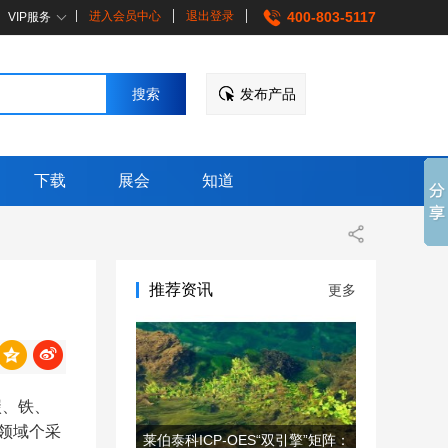
进入会员中心
退出登录
400-803-5117
VIP服务
发布产品
下载
展会
知道
推荐资讯
更多
碳、铁、
土领域个采
莱伯泰科ICP-OES“双引擎”矩阵：