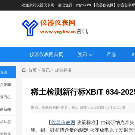
欢迎来到仪器仪表网，请记住我：yqybw.cn 【仪器仪表网】拼音首字
资讯
仪器仪表网首页
资讯
产品
首页
资讯
政策标准
>
>
资讯
点要闻
稀土检测新行标XB/T 634-
场商机
来源：
仪器仪表网
作者：郑大 日期：2026-08-06 19:11:49
商新闻
品动态
【
仪器仪表网
政策标准】由钢研纳克牵头起草
钼、铝、硅和镨含量的测定 火花放电原子发射光谱
策标准