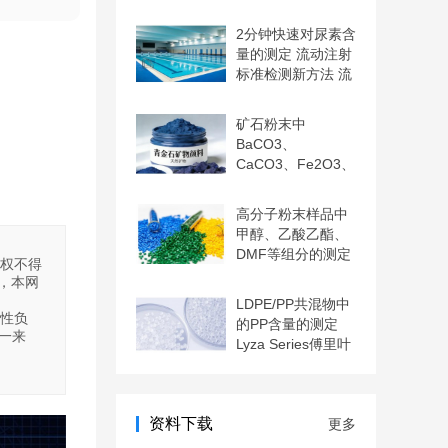
光谱法
2分钟快速对尿素含
量的测定 流动注射
标准检测新方法 流
动
矿石粉末中
BaCO3、
CaCO3、Fe2O3、
Na、S、Pb、Cr含
量的测定
高分子粉末样品中
甲醇、乙酸乙酯、
DMF等组分的测定
授权不得
气相色
，本网
LDPE/PP共混物中
实性负
的PP含量的测定
一来
Lyza Series傅里叶
变换红
资料下载
更多