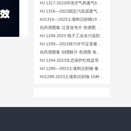
HJ 1317-2023环境空气和废气6种丙烯酸酯类化合物的测定 气
HJ 1316—2023固定污染源废气丙烯酸和甲基丙烯酸的测定 高
HJ1315—2023土壤和沉积物19 种金属元素总量的测定 电感耦
化药谱图集-泛昔洛韦片 色谱图 免费下载
HJ 1298-2023 电子工业水污染防治可行技术指南 免费下载
HJ 1299—2023排污许可证质量核查技术规范 免费下载
化药谱图集 别嘌醇片 色谱图 免费下载
HJ 1294-2023生态保护红线监管数据互联互通接口技术规范
HJ 1290—2023土壤和沉积物 毒杀芬的测定 气相色谱-三重四
HJ1289-2023土壤和沉积物 15种酮类和6种醚类化合物的测定