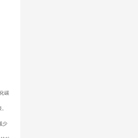
氧化碳
接。
减少