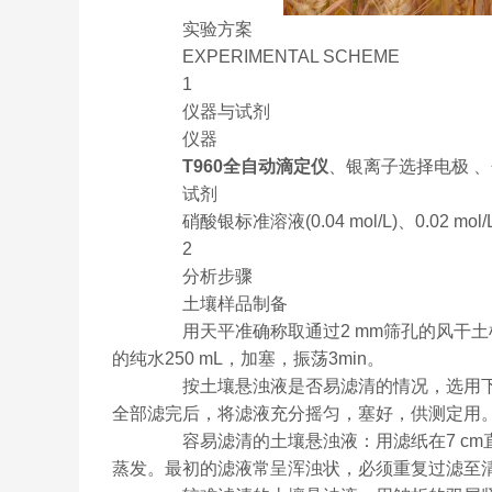
实验方案
EXPERIMENTAL SCHEME
1
仪器与试剂
仪器
T960全自动滴定仪
、银离子选择电极 
试剂
硝酸银标准溶液(0.04 mol/L)、0.02 mo
2
分析步骤
土壤样品制备
用天平准确称取通过2 mm筛孔的风干土样5
的纯水250 mL，加塞，振荡3min。
按土壤悬浊液是否易滤清的情况，选用下
全部滤完后，将滤液充分摇匀，塞好，供测定用
容易滤清的土壤悬浊液：用滤纸在7 cm
蒸发。最初的滤液常呈浑浊状，必须重复过滤至