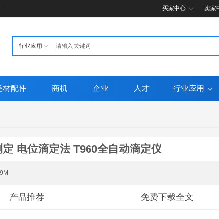
母
买家中心
卖家
耗材配件
商机
企业
人才
行业应用
定 电位滴定法 T960全自动滴定仪
09M
产品推荐
免费下载全文