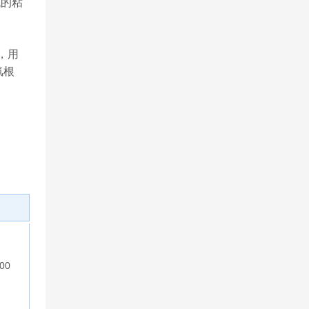
低的粘
，用
氯根
00