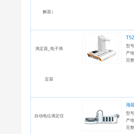
解器）
T
型号
滴定器_电子滴
产
完
定器
海
型号
自动电位滴定仪
产地
完