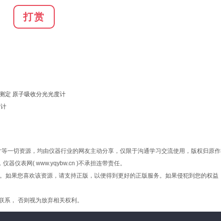
打赏
测定 原子吸收分光光度计
度计
文档、图片等一切资源，均由仪器行业的网友主动分享，仅限于沟通学习交流使用，版权归原作
网( www.yqybw.cn )不承担连带责任。
容。如果您喜欢该资源，请支持正版，以便得到更好的正版服务。如果侵犯到您的权益
联系， 否则视为放弃相关权利。