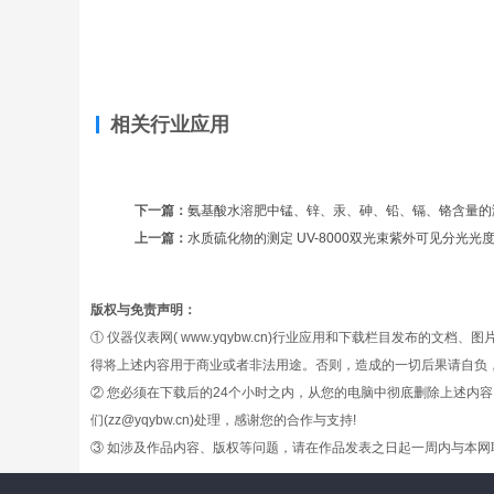
相关行业应用
下一篇：
氨基酸水溶肥中锰、锌、汞、砷、铅、镉、铬含量的
上一篇：
水质硫化物的测定 UV-8000双光束紫外可见分光光
版权与免责声明：
① 仪器仪表网( www.yqybw.cn)行业应用和下载栏目发布的
得将上述内容用于商业或者非法用途。否则，造成的一切后果请自负，仪器仪表
② 您必须在下载后的24个小时之内，从您的电脑中彻底删除上述内
们(zz@yqybw.cn)处理，感谢您的合作与支持!
③ 如涉及作品内容、版权等问题，请在作品发表之日起一周内与本网