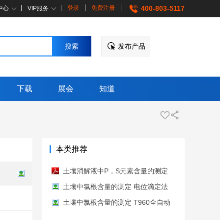
登录
免费注册
400-803-5117
中心
VIP服务
发布产品
下载
展会
知道
本类推荐
土壤消解液中P，S元素含量的测定
电感耦合等离子体发射光谱仪
土壤中氯根含量的测定 电位滴定法
T960全自动滴定仪
土壤中氯根含量的测定 T960全自动
滴定仪