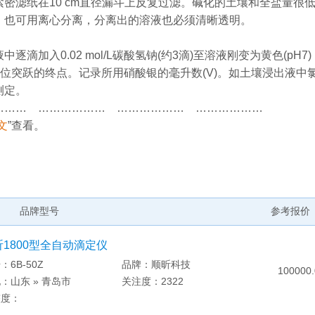
滤纸在10 cm直径漏斗上反复过滤。碱化的土壤和全盐量很
，也可用离心分离，分离出的溶液也必须清晰透明。
入0.02 mol/L碳酸氢钠(约3滴)至溶液刚变为黄色(pH7)
定至电位突跃的终点。记录所用硝酸银的毫升数(V)。如土壤浸出液中
测定。
…… ……………… ……………… ………………
文
”查看。
品牌型号
参考报价
昕1800型全自动滴定仪
：6B-50Z
品牌：顺昕科技
100000.
：山东 » 青岛市
关注度：2322
整度：