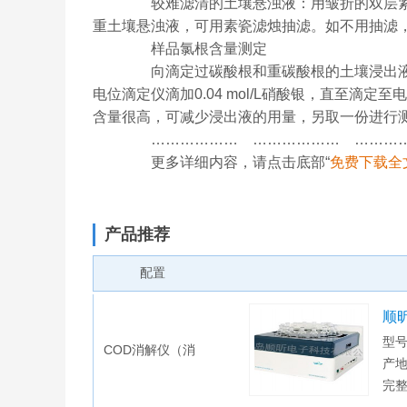
较难滤清的土壤悬浊液：用皱折的双层紧密
重土壤悬浊液，可用素瓷滤烛抽滤。如不用抽滤
样品氯根含量测定
向滴定过碳酸根和重碳酸根的土壤浸出液中逐滴加
电位滴定仪滴加0.04 mol/L硝酸银，直至滴
含量很高，可减少浸出液的用量，另取一份进行
……………… ……………… …………
更多详细内容，请点击底部“
免费下载全
产品推荐
配置
顺
型号
COD消解仪（消
产地
完