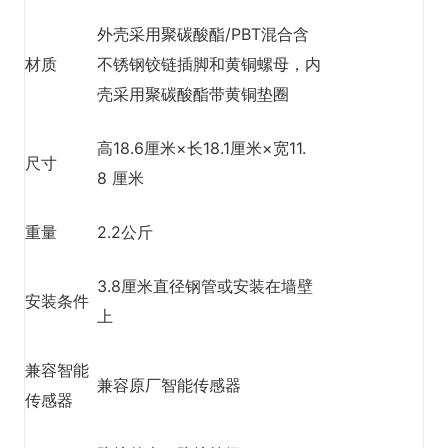
外壳采用聚碳酸酯/PBT混合含
材质
不锈钢铰链插脚和黄铜螺母，内
壳采用聚碳酸酯带黄铜垫圈
高18.6厘米×长18.1厘米×宽11.
尺寸
8 厘米
重量
2.2公斤
3.8厘米直径钢管或安装在墙壁
安装条件
上
兼容智能
兼容原厂智能传感器
传感器