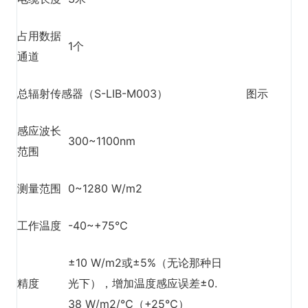
占用数据
1个
通道
总辐射传感器（S-LIB-M003）
图示
感应波长
300~1100nm
范围
测量范围
0~1280 W/m2
工作温度
-40~+75℃
±10 W/m2或±5%（无论那种日
精度
光下），增加温度感应误差±0.
38 W/m2/℃（+25℃）