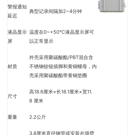
警报通知
典型记录间隔加2~4分钟
延迟
液晶显示
温度在0~+50℃液晶显示屏可
屏
以正常显示
外壳采用聚碳酸酯/PBT混合含
材质
不锈钢铰链插脚和黄铜螺母，内
壳采用聚碳酸酯带黄铜垫圈
高18.6厘米×长18.1厘米×宽11.
尺寸
8 厘米
重量
2.2公斤
3.8厘米直径钢管或安装在墙壁