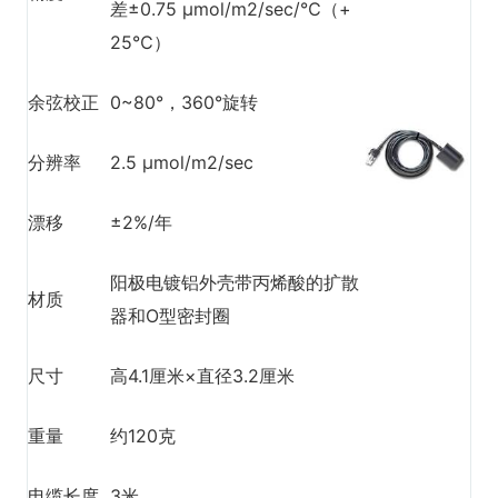
差±0.75 μmol/m2/sec/℃（+
25℃）
余弦校正
0~80°，360°旋转
分辨率
2.5 μmol/m2/sec
漂移
±2%/年
阳极电镀铝外壳带丙烯酸的扩散
材质
器和O型密封圈
尺寸
高4.1厘米×直径3.2厘米
重量
约120克
电缆长度
3米