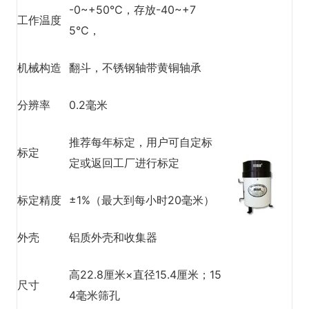
-0~+50℃，存放-40~+7
工作温度
5℃，
机械构造
翻斗，不锈钢轴带黄铜轴承
分辨率
0.2毫米
推荐每年标定，用户可自定标
标定
定或返回工厂进行标定
标定精度
±1%（最大到每小时20毫米）
外壳
铝质外壳和收集器
高22.8厘米×直径15.4厘米；15
尺寸
4毫米筛孔