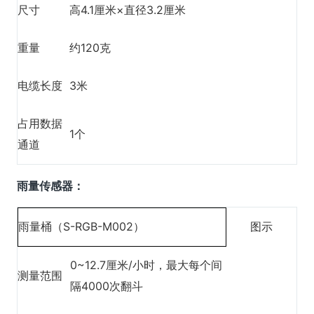
尺寸
高4.1厘米×直径3.2厘米
重量
约120克
电缆长度
3米
占用数据
1个
通道
雨量传感器：
雨量桶（S-RGB-M002）
图示
0~12.7厘米/小时，最大每个间
测量范围
隔4000次翻斗