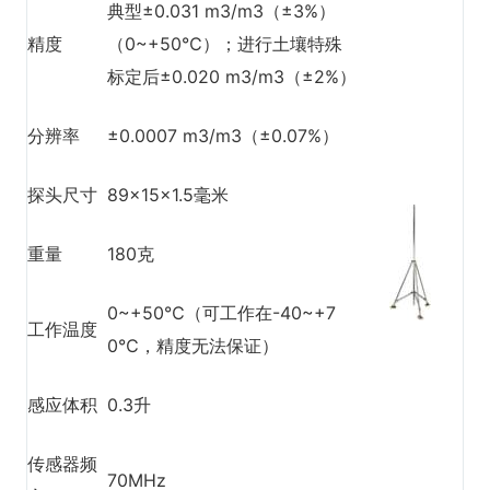
典型±0.031 m3/m3（±3%）
精度
（0~+50℃）；进行土壤特殊
标定后±0.020 m3/m3（±2%）
分辨率
±0.0007 m3/m3（±0.07%）
探头尺寸
89×15×1.5毫米
重量
180克
0~+50℃（可工作在-40~+7
工作温度
0℃，精度无法保证）
感应体积
0.3升
传感器频
70MHz