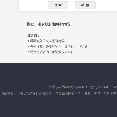
抱歉，没有找到相关的内容。
建议您：
• 看看输入的文字是否有误
• 去掉可能不必要的字词，如“的”、“什么”等
• 调整更确切的关键词或搜索条件
仪器仪表网
www.yqybw.cn Copyright
网站首页
|
付费会员常见问题及攻略
|
仪器仪表网的价值
|
商机（询盘）查看提醒