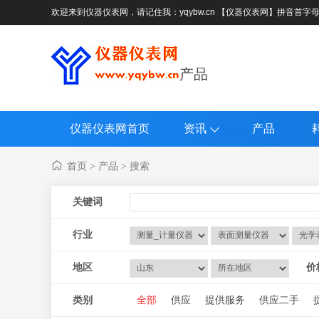
欢迎来到仪器仪表网，请记住我：yqybw.cn 【仪器仪表网】拼音首字
产品
仪器仪表网首页
资讯
产品
首页
产品
搜索
>
>
关键词
行业
地区
价
类别
全部
供应
提供服务
供应二手