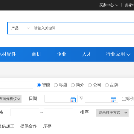
母
买家中心
卖家
耗材配件
商机
企业
人才
行业应用
智能
标题
简介
公司
品牌
日期
至
标
格
~
排序
提供加工
提供合作
库存