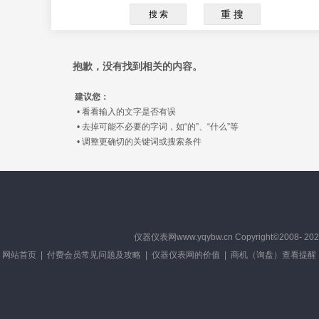
抱歉，没有找到相关的内容。
建议您：
• 看看输入的文字是否有误
• 去掉可能不必要的字词，如“的”、“什么”等
• 调整更确切的关键词或搜索条件
仪器仪表网
www.yqybw.cn Copyright
网站首页
|
付费会员常见问题及攻略
|
仪器仪表网的价值
|
商机（询盘）查看提醒