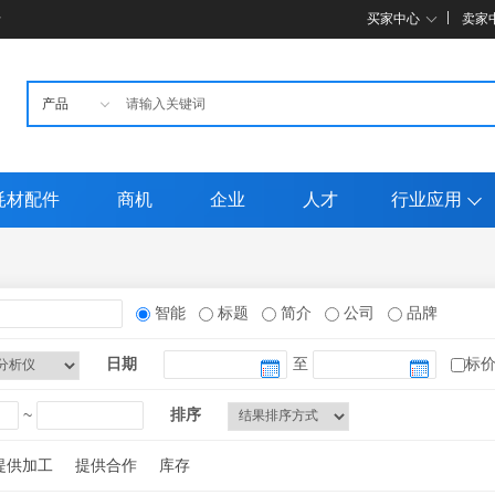
母
买家中心
卖家
耗材配件
商机
企业
人才
行业应用
智能
标题
简介
公司
品牌
日期
至
标
~
排序
提供加工
提供合作
库存